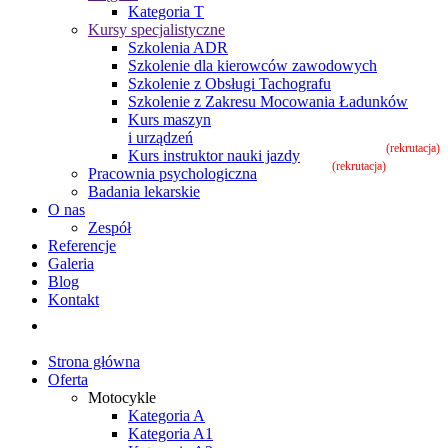
Kategoria T
Kursy specjalistyczne
Szkolenia ADR
Szkolenie dla kierowców zawodowych
Szkolenie z Obsługi Tachografu
Szkolenie z Zakresu Mocowania Ładunków
Kurs maszyn
i urządzeń
(rekrutacja)
Kurs instruktor nauki jazdy
(rekrutacja)
Pracownia psychologiczna
Badania lekarskie
O nas
Zespół
Referencje
Galeria
Blog
Kontakt
Strona główna
Oferta
Motocykle
Kategoria A
Kategoria A1