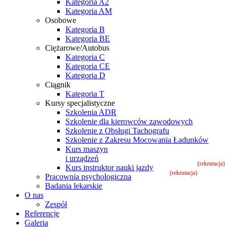
Kategoria A2
Kategoria AM
Osobowe
Kategoria B
Kategoria BE
Ciężarowe/Autobus
Kategoria C
Kategoria CE
Kategoria D
Ciągnik
Kategoria T
Kursy specjalistyczne
Szkolenia ADR
Szkolenie dla kierowców zawodowych
Szkolenie z Obsługi Tachografu
Szkolenie z Zakresu Mocowania Ładunków
Kurs maszyn
i urządzeń
(rekrutacja)
Kurs instruktor nauki jazdy
(rekrutacja)
Pracownia psychologiczna
Badania lekarskie
O nas
Zespół
Referencje
Galeria